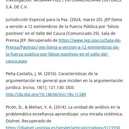
S.A. DE C.V.
Jurisdicción Especial para la Paz. (2024, marzo 20). JEP llama
a versión a 12 exmiembros de la Fuerza Pública por ‘falsos
positivos’ en el Valle del Cauca (Comunicado 29). Sala de
Prensa JEP. Recuperado de
https://www.jep.gov.co/Sala-de-
Prensa/Paginas/-jep-llama-a-version-a-12-exmiembros-de-
la-fuerza-publica-por-falsos-positivos-en-el-valle-del-
cauca.aspx
Peña-Castaño, J. M. (2016). Características de la
argumentación en general que inciden en la argumentación
jurídica. Inciso, 18(1), 121.130. DOI:
http://dx.doi.org/10.18634/incj.18v.1i.589
Picón, D., & Melian, Y. A. (2014). La unidad de análisis en la
problemática enseñanza-aprendizaje: una mirada sistémica.
Dialnet. Recuperado de
https://dialnet.unirioja.es/servlet/articulo?codigo=5123550