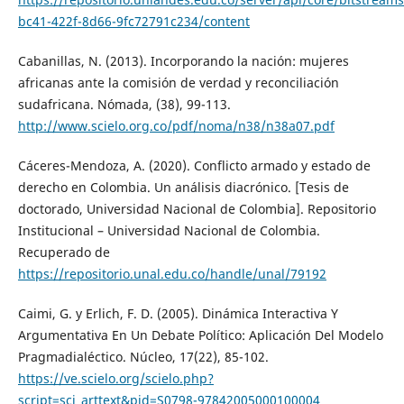
bc41-422f-8d66-9fc72791c234/content
Cabanillas, N. (2013). Incorporando la nación: mujeres
africanas ante la comisión de verdad y reconciliación
sudafricana. Nómada, (38), 99-113.
http://www.scielo.org.co/pdf/noma/n38/n38a07.pdf
Cáceres-Mendoza, A. (2020). Conflicto armado y estado de
derecho en Colombia. Un análisis diacrónico. [Tesis de
doctorado, Universidad Nacional de Colombia]. Repositorio
Institucional – Universidad Nacional de Colombia.
Recuperado de
https://repositorio.unal.edu.co/handle/unal/79192
Caimi, G. y Erlich, F. D. (2005). Dinámica Interactiva Y
Argumentativa En Un Debate Político: Aplicación Del Modelo
Pragmadialéctico. Núcleo, 17(22), 85-102.
https://ve.scielo.org/scielo.php?
script=sci_arttext&pid=S0798-97842005000100004