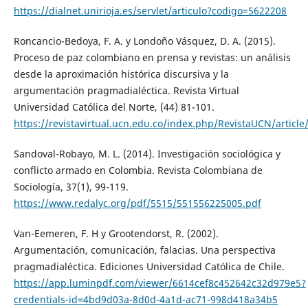
https://dialnet.unirioja.es/servlet/articulo?codigo=5622208
Roncancio-Bedoya, F. A. y Londoño Vásquez, D. A. (2015).
Proceso de paz colombiano en prensa y revistas: un análisis
desde la aproximación histórica discursiva y la
argumentación pragmadialéctica. Revista Virtual
Universidad Católica del Norte, (44) 81-101.
https://revistavirtual.ucn.edu.co/index.php/RevistaUCN/articl
Sandoval-Robayo, M. L. (2014). Investigación sociológica y
conflicto armado en Colombia. Revista Colombiana de
Sociología, 37(1), 99-119.
https://www.redalyc.org/pdf/5515/551556225005.pdf
Van-Eemeren, F. H y Grootendorst, R. (2002).
Argumentación, comunicación, falacias. Una perspectiva
pragmadialéctica. Ediciones Universidad Católica de Chile.
https://app.luminpdf.com/viewer/6614cef8c452642c32d979e5?
credentials-id=4bd9d03a-8d0d-4a1d-ac71-998d418a34b5