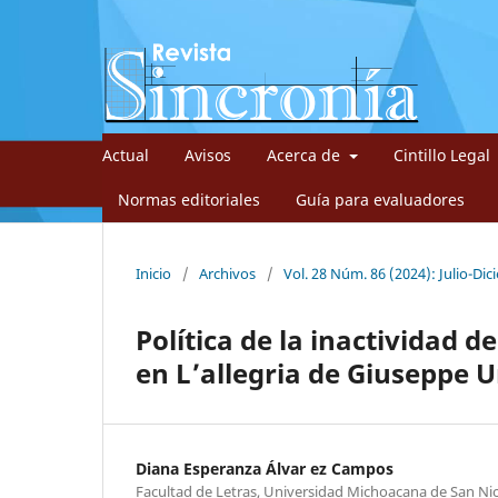
Actual
Avisos
Acerca de
Cintillo Legal
Normas editoriales
Guía para evaluadores
Inicio
/
Archivos
/
Vol. 28 Núm. 86 (2024): Julio-Di
Política de la inactividad 
en L’allegria de Giuseppe U
Diana Esperanza Álvar ez Campos
Facultad de Letras, Universidad Michoacana de San Ni