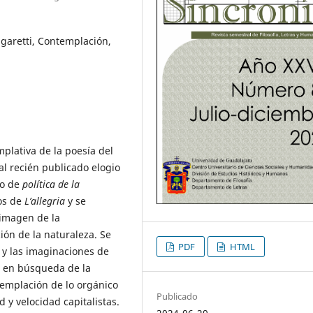
garetti, Contemplación,
mplativa de la poesía del
al recién publicado elogio
to de
política de la
os de
L’allegria
y se
 imagen de la
ión de la naturaleza. Se
PDF
HTML
 y las imaginaciones de
r en búsqueda de la
templación de lo orgánico
Publicado
 y velocidad capitalistas.