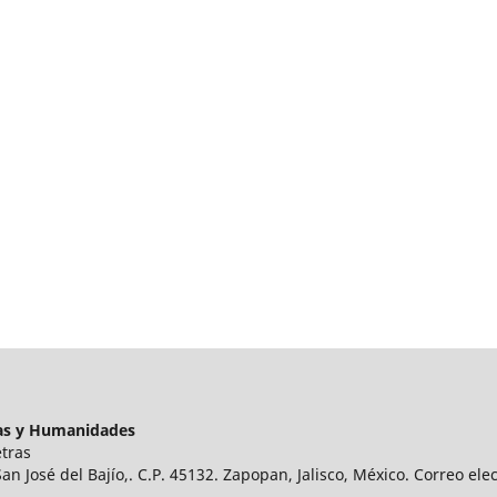
tras y Humanidades
tras
an José del Bajío,. C.P. 45132. Zapopan, Jalisco, México. Correo e