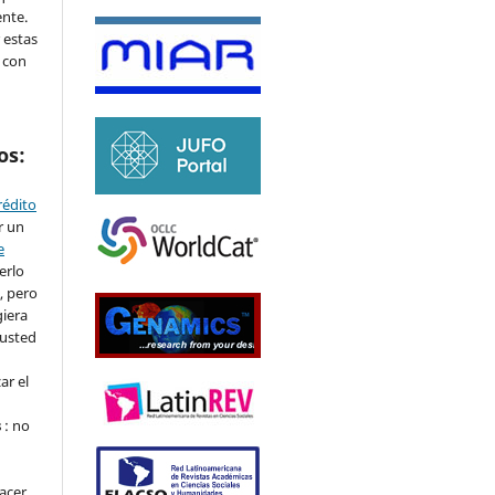
ente.
 estas
 con
os:
crédito
r un
e
erlo
, pero
iera
 usted
ar el
.
s
: no
hacer