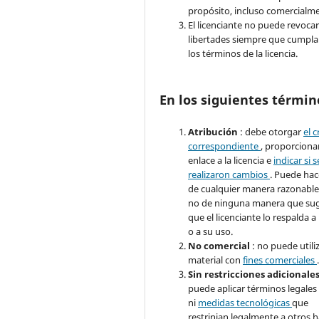
propósito, incluso comercialm
El licenciante no puede revocar
libertades siempre que cumpla
los términos de la licencia.
En los siguientes términ
Atribución
: debe otorgar
el 
correspondiente
, proporciona
enlace a la licencia e
indicar si s
realizaron cambios
. Puede hac
de cualquier manera razonable
no de ninguna manera que sug
que el licenciante lo respalda a
o a su uso.
No comercial
: no puede utiliz
material con
fines comerciales
Sin restricciones adicionale
puede aplicar términos legales
ni
medidas tecnológicas
que
restrinjan legalmente a otros 