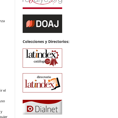
nza
Colecciones y Directorios:
ir el
luso
 y
quier