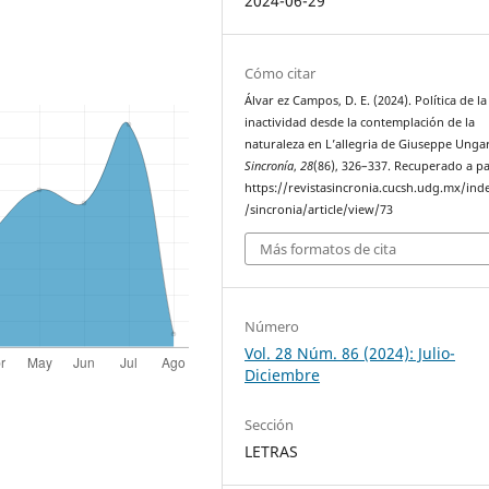
2024-06-29
Cómo citar
Álvar ez Campos, D. E. (2024). Política de la
inactividad desde la contemplación de la
naturaleza en L’allegria de Giuseppe Ungar
Sincronía
,
28
(86), 326–337. Recuperado a pa
https://revistasincronia.cucsh.udg.mx/ind
/sincronia/article/view/73
Más formatos de cita
Número
Vol. 28 Núm. 86 (2024): Julio-
Diciembre
Sección
LETRAS