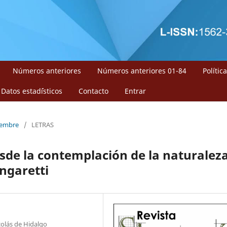
Números anteriores
Números anteriores 01-84
Polític
Datos estad´ísticos
Contacto
Entrar
ciembre
/
LETRAS
desde la contemplación de la naturalez
ngaretti
colás de Hidalgo