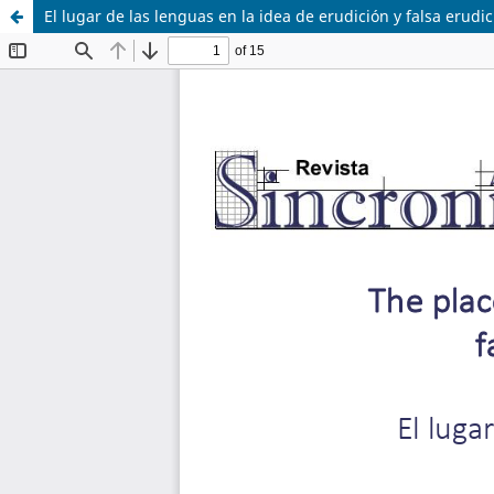
El lugar de las lenguas en la idea de erudición y falsa erudic