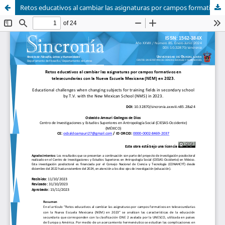
Retos educativos al cambiar las asignaturas por campos formativos en telesecundarias con la Nueva Escuela Mexicana (NEM) en 202